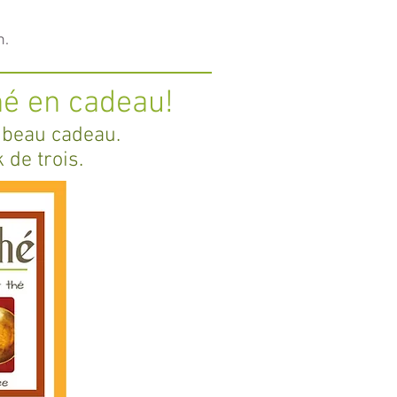
n.
hé en cadeau!
n beau cadeau.
 de trois.