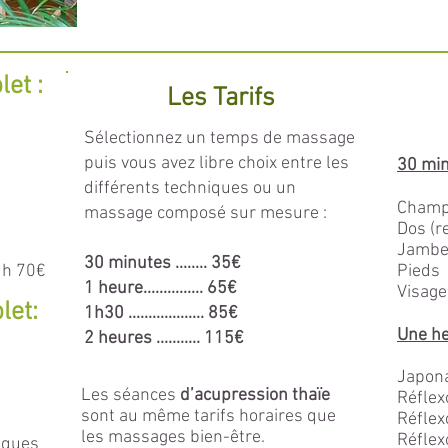
et :
Les Tarifs
Sélectionnez un temps de massage
puis vous avez libre choix entre les
30 mi
différents techniques ou un
Champ
massage composé sur mesure :
Dos (r
Jambe
30 minutes ........ 35€
1h
70€
Pieds
1 heure............... 65€
Visage
let:
1h30 ................... 85€
Une h
2 heures ........... 115€
Japona
Les séances
d’acupression thaïe
Réflex
sont au même tarifs horaires que
Réflex
les massages bien-être.
Réflex
iques