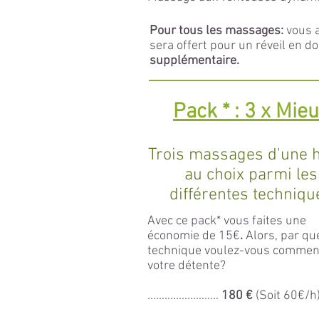
Pour tous les massages:
vous a
sera offert pour un réveil en 
supplémentaire.
Pack * :
3 x Mie
Trois massages d'une 
au choix parmi les
différentes techniqu
Avec ce pack* vous faites une
économie de 15€
.
Alors, par qu
technique voulez-vous commen
votre détente?
.........................
180 €
(Soit 60€/h