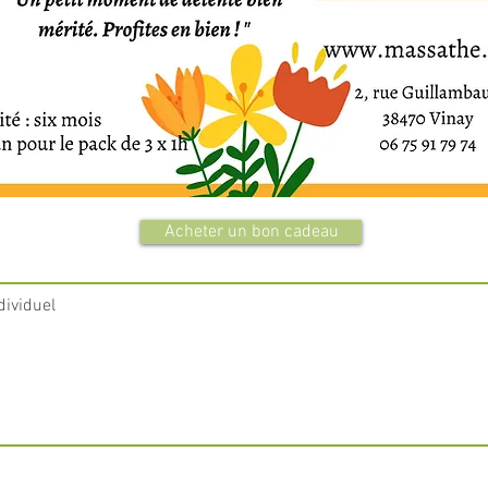
Acheter un bon cadeau
dividuel